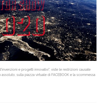
venzioni e progetti innovativi”, viste le restrizioni causate
in assoluto, sulla piazza virtuale di FACEBOOK e la scommessa