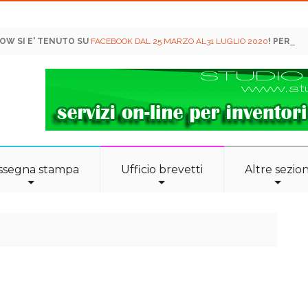
HOW SI E' TENUTO SU
FACEBOOK DAL 25 MARZO AL31 LUGLIO 2020
! PER INF
ssegna stampa
Ufficio brevetti
Altre sezion