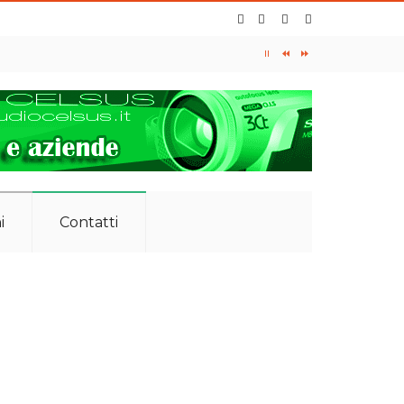
O: 0587 734105 - 349 7420601
i
Contatti