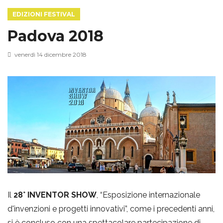
EDIZIONI FESTIVAL
g
Padova 2018
g
venerdì 14 dicembre 2018
l
e
n
a
Il
28° INVENTOR SHOW
, “Esposizione internazionale
d'invenzioni e progetti innovativi”, come i precedenti anni,
v
si è concluso con una spettacolare partecipazione di