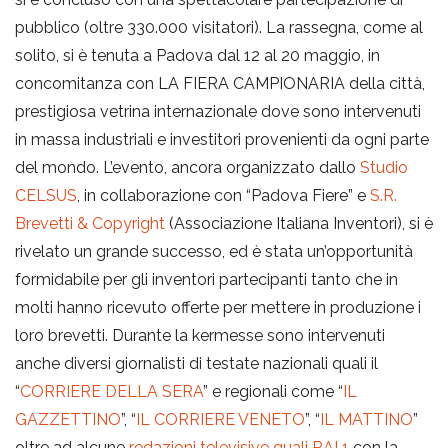
pubblico (oltre 330.000 visitatori). La rassegna, come al
i
solito, si è tenuta a Padova dal 12 al 20 maggio, in
concomitanza con LA FIERA CAMPIONARIA della città,
g
prestigiosa vetrina internazionale dove sono intervenuti
in massa industriali e investitori provenienti da ogni parte
del mondo. L’evento, ancora organizzato dallo
Studio
a
CELSUS
, in collaborazione con “Padova Fiere” e
S.R.
Brevetti & Copyright
(Associazione Italiana Inventori), si è
t
rivelato un grande successo, ed è stata un’opportunità
formidabile per gli inventori partecipanti tanto che in
i
molti hanno ricevuto offerte per mettere in produzione i
loro brevetti. Durante la kermesse sono intervenuti
anche diversi giornalisti di testate nazionali quali il
o
“
CORRIERE DELLA SERA
” e regionali come “
IL
GAZZETTINO
”, “
IL CORRIERE VENETO
”, “
IL MATTINO
”
n
oltre ad alcune
redazioni televisive quali RAI 1
con la