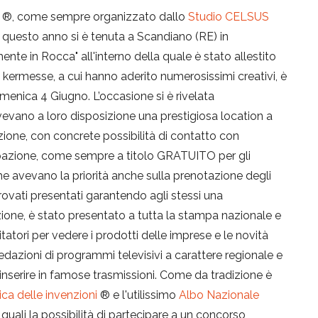
®, come sempre organizzato dallo
Studio CELSUS
, questo anno si è tenuta a Scandiano (RE) in
e in Rocca" all'interno della quale è stato allestito
a kermesse, a cui hanno aderito numerosissimi creativi, è
menica 4 Giugno. L’occasione si è rivelata
avevano a loro disposizione una prestigiosa location a
zione, con concrete possibilità di contatto con
cipazione, come sempre a titolo GRATUITO per gli
che avevano la priorità anche sulla prenotazione degli
ovati presentati garantendo agli stessi una
adizione, è stato presentato a tutta la stampa nazionale e
tatori per vedere i prodotti delle imprese e le novità
redazioni di programmi televisivi a carattere regionale e
inserire in famose trasmissioni. Come da tradizione è
ca delle invenzioni
® e l'utilissimo
Albo Nazionale
e quali la possibilità di partecipare a un concorso