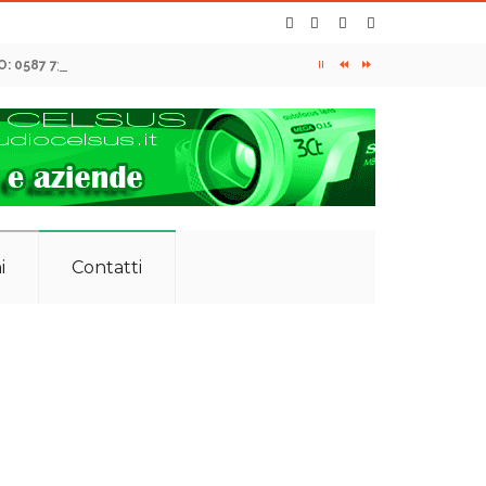
O: 0587 734105 - 349 7420601
i
Contatti