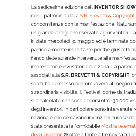
La sedicesima edizione dell'
INVENTOR SHOW
con il patrocinio dalla
S.R. Brevetti & Copyright
concomitanza con la manifestazione "Naturalment
un grande padiglione riservato agli inventori. L
iniziata mercoledì 31 maggio ed è terminata do
particolarmente importante perché gli iscritti 
fianco delle aziende intervenute alla manifesta
imprenditori e investitori della zona. La parte
associati alla
S.R. BREVETTI & COPYRIGHT
, 
spazi, ha permesso di promuovere al meglio i tr
straordinaria visibilità. Il Festival, come da tr
si è calcolato che sono accorsi oltre 30.000 visi
degli inventori. In particolare sono intervenute 
nazionale che cercavano invenzioni curiose da 
stata presentata la formidabile
Mostra telemati
degli Inventori
® oltre a tante altre novità tra l