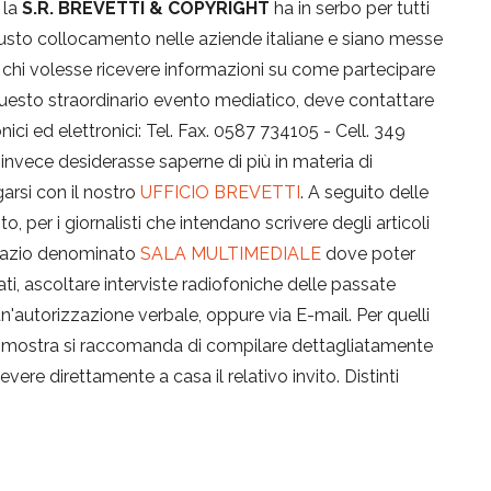
 la
S.R. BREVETTI & COPYRIGHT
ha in serbo per tutti
o giusto collocamento nelle aziende italiane e siano messe
ire, chi volesse ricevere informazioni su come partecipare
esto straordinario evento mediatico, deve contattare
onici ed elettronici: Tel. Fax. 0587 734105 - Cell. 349
i invece desiderasse saperne di più in materia di
garsi con il nostro
UFFICIO BREVETTI
. A seguito delle
 per i giornalisti che intendano scrivere degli articoli
spazio denominato
SALA MULTIMEDIALE
dove poter
mati, ascoltare interviste radiofoniche delle passate
 un'autorizzazione verbale, oppure via E-mail. Per quelli
ima mostra si raccomanda di compilare dettagliatamente
evere direttamente a casa il relativo invito. Distinti