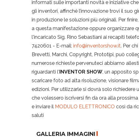
informati sulle importanti novità e iniziative che
gli inventori, affinché l’innovazione trovi il su
in produzione le soluzioni più originali. Per fin
a questa manifestazione oppure organizzare qu
l'incaricato Sig. Rino Sebastiani ai recapiti telef
7420601 - E-mail:
info@inventorshow.it
. Per ch
Brevetti, Marchi, Copyright, Prototipi, può colle
numerose richieste pervenuteci abbiamo allestito,
riguardanti l'
INVENTOR SHOW
, un apposito 
scaricare foto ad alta risoluzione, visionare fil
edizioni. Per utilizzarle si dovrà solo richiedere
che volessero iscriversi fin da ora alla pross
e inviare il
MODULO ELETTRONICO
così da ric
saluti
GALLERIA IMMAGINI