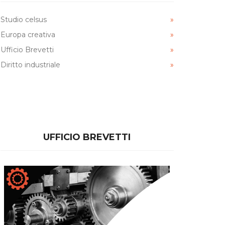
Studio celsus
Europa creativa
Ufficio Brevetti
Diritto industriale
za - And
La Nazione - Inventori, unitevi
a Ponsacco...
UFFICIO BREVETTI