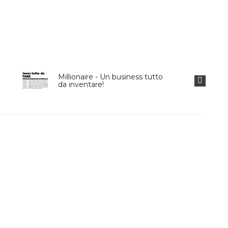
illionaire - Un business tutto
GQ Mensile di tenden
a inventare!
the winner is...