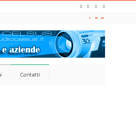
: 0587 734105 - 349 7420601
i
Contatti