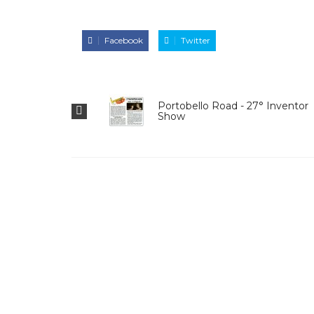
Facebook
Twitter
Portobello Road - 27° Inventor
M
Show
d