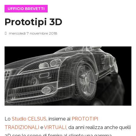
UFFICIO BREVETTI
g
Prototipi 3D
g
mercoledì 7 novembre 2018
l
e
n
a
Lo
Studio CELSUS
, insieme ai
PROTOTIPI
TRADIZIONALI
e
VIRTUALI
, da anni realizza anche quelli
v
3D con lo scopo di fornire al cliente una gamma